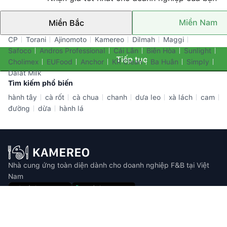
Miền Nam
Miền Bắc
Thương hiệu nổi bật
CP
Torani
Ajinomoto
Kamereo
Dilmah
Maggi
Safoco
Andros Professional
Cái Lân
Biên Hòa
Sunlight
Tiếp tục
Cholimex
EUFood
Anchor
KR Clean
Ba Huân
Simply
Dalat Milk
Tìm kiếm phổ biến
hành tây
cà rốt
cà chua
chanh
dưa leo
xà lách
cam
đường
dừa
hành lá
Nhà cung ứng toàn diện dành cho doanh nghiệp F&B tại Việt
Nam