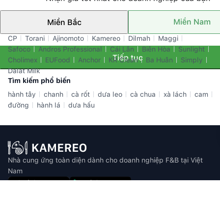
Miền Nam
Miền Bắc
Thương hiệu nổi bật
CP
Torani
Ajinomoto
Kamereo
Dilmah
Maggi
Safoco
Andros Professional
Cái Lân
Biên Hòa
Sunlight
Tiếp tục
Cholimex
EUFood
Anchor
KR Clean
Ba Huân
Simply
Dalat Milk
Tìm kiếm phổ biến
hành tây
chanh
cà rốt
dưa leo
cà chua
xà lách
cam
đường
hành lá
dưa hấu
Nhà cung ứng toàn diện dành cho doanh nghiệp F&B tại Việt
Nam