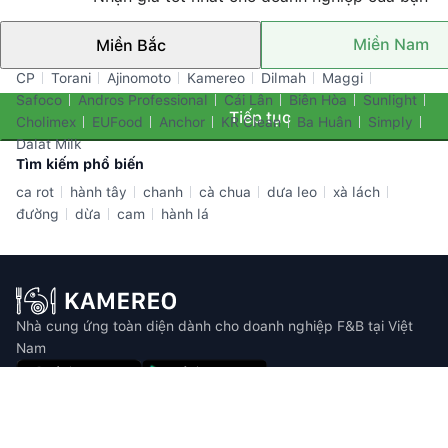
Miền Nam
Miền Bắc
Thương hiệu nổi bật
CP
Torani
Ajinomoto
Kamereo
Dilmah
Maggi
Safoco
Andros Professional
Cái Lân
Biên Hòa
Sunlight
Tiếp tục
Cholimex
EUFood
Anchor
KR Clean
Ba Huân
Simply
Dalat Milk
Tìm kiếm phổ biến
ca rot
hành tây
chanh
cà chua
dưa leo
xà lách
đường
dừa
cam
hành lá
Nhà cung ứng toàn diện dành cho doanh nghiệp F&B tại Việt
Nam