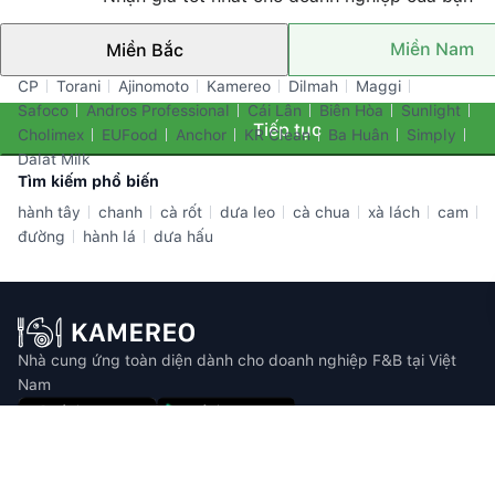
Miền Nam
Miền Bắc
Thương hiệu nổi bật
CP
Torani
Ajinomoto
Kamereo
Dilmah
Maggi
Safoco
Andros Professional
Cái Lân
Biên Hòa
Sunlight
Tiếp tục
Cholimex
EUFood
Anchor
KR Clean
Ba Huân
Simply
Dalat Milk
Tìm kiếm phổ biến
hành tây
chanh
cà rốt
dưa leo
cà chua
xà lách
cam
đường
hành lá
dưa hấu
Nhà cung ứng toàn diện dành cho doanh nghiệp F&B tại Việt
Nam