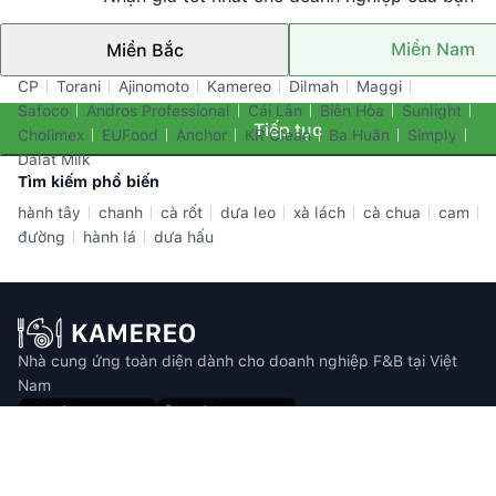
Miền Nam
Miền Bắc
Thương hiệu nổi bật
CP
Torani
Ajinomoto
Kamereo
Dilmah
Maggi
Safoco
Andros Professional
Cái Lân
Biên Hòa
Sunlight
Tiếp tục
Cholimex
EUFood
Anchor
KR Clean
Ba Huân
Simply
Dalat Milk
Tìm kiếm phổ biến
hành tây
chanh
cà rốt
dưa leo
xà lách
cà chua
cam
đường
hành lá
dưa hấu
Nhà cung ứng toàn diện dành cho doanh nghiệp F&B tại Việt
Nam