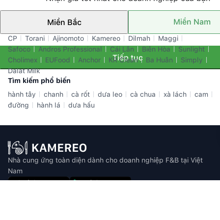
Miền Nam
Miền Bắc
Thương hiệu nổi bật
CP
Torani
Ajinomoto
Kamereo
Dilmah
Maggi
Safoco
Andros Professional
Cái Lân
Biên Hòa
Sunlight
Tiếp tục
Cholimex
EUFood
Anchor
KR Clean
Ba Huân
Simply
Dalat Milk
Tìm kiếm phổ biến
hành tây
chanh
cà rốt
dưa leo
cà chua
xà lách
cam
đường
hành lá
dưa hấu
Nhà cung ứng toàn diện dành cho doanh nghiệp F&B tại Việt
Nam