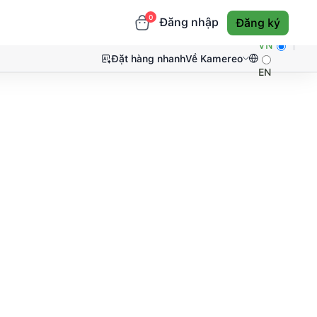
0
Đăng nhập
Đăng ký
VN
Đặt hàng nhanh
Về Kamereo
EN