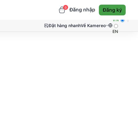
0
Đăng nhập
Đăng ký
VN
Đặt hàng nhanh
Về Kamereo
EN