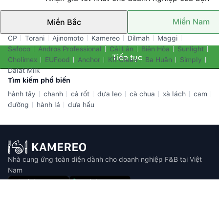
Miền Nam
Miền Bắc
Thương hiệu nổi bật
CP
Torani
Ajinomoto
Kamereo
Dilmah
Maggi
Safoco
Andros Professional
Cái Lân
Biên Hòa
Sunlight
Tiếp tục
Cholimex
EUFood
Anchor
KR Clean
Ba Huân
Simply
Dalat Milk
Tìm kiếm phổ biến
hành tây
chanh
cà rốt
dưa leo
cà chua
xà lách
cam
đường
hành lá
dưa hấu
Nhà cung ứng toàn diện dành cho doanh nghiệp F&B tại Việt
Nam