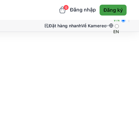
0
Đăng nhập
Đăng ký
VN
Đặt hàng nhanh
Về Kamereo
EN