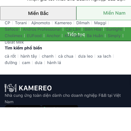
Miền Nam
Miền Bắc
Thương hiệu nổi bật
CP
Torani
Ajinomoto
Kamereo
Dilmah
Maggi
Safoco
Andros Professional
Cái Lân
Biên Hòa
Sunlight
Tiếp tục
Cholimex
EUFood
Anchor
KR Clean
Ba Huân
Simply
Dalat Milk
Tìm kiếm phổ biến
cà rốt
hành tây
chanh
cà chua
dưa leo
xa lach
đường
cam
dưa
hành lá
Nhà cung ứng toàn diện dành cho doanh nghiệp F&B tại Việt
Nam