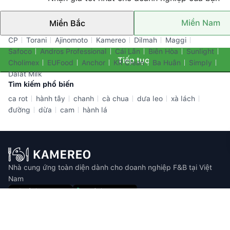
Miền Nam
Miền Bắc
Thương hiệu nổi bật
CP
Torani
Ajinomoto
Kamereo
Dilmah
Maggi
Safoco
Andros Professional
Cái Lân
Biên Hòa
Sunlight
Tiếp tục
Cholimex
EUFood
Anchor
KR Clean
Ba Huân
Simply
Dalat Milk
Tìm kiếm phổ biến
ca rot
hành tây
chanh
cà chua
dưa leo
xà lách
đường
dừa
cam
hành lá
Nhà cung ứng toàn diện dành cho doanh nghiệp F&B tại Việt
Nam