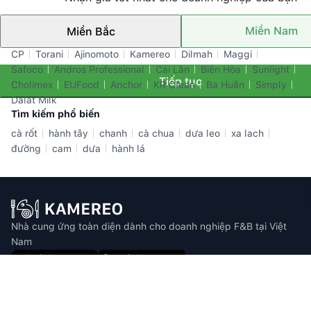
Miền Nam
Miền Bắc
Thương hiệu nổi bật
CP
Torani
Ajinomoto
Kamereo
Dilmah
Maggi
Safoco
Andros Professional
Cái Lân
Biên Hòa
Sunlight
Tiếp tục
Cholimex
EUFood
Anchor
KR Clean
Ba Huân
Simply
Dalat Milk
Tìm kiếm phổ biến
cà rốt
hành tây
chanh
cà chua
dưa leo
xa lach
đường
cam
dưa
hành lá
Nhà cung ứng toàn diện dành cho doanh nghiệp F&B tại Việt
Nam