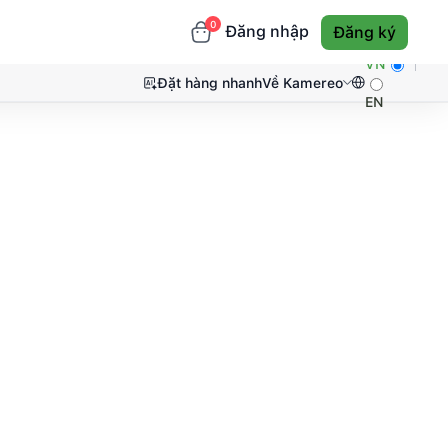
0
Đăng nhập
Đăng ký
VN
Đặt hàng nhanh
Về Kamereo
EN