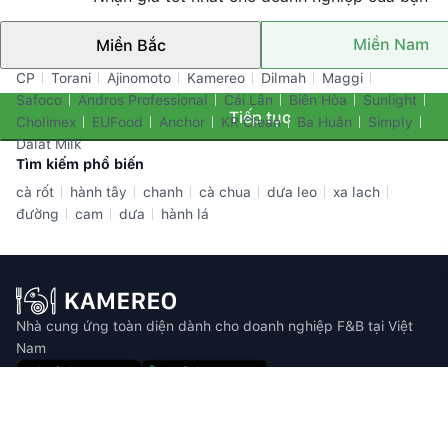
Miền Nam
Miền Bắc
Thương hiệu nổi bật
CP
Torani
Ajinomoto
Kamereo
Dilmah
Maggi
Safoco
Andros Professional
Cái Lân
Biên Hòa
Sunlight
Tiếp tục
Cholimex
EUFood
Anchor
KR Clean
Ba Huân
Simply
Dalat Milk
Tìm kiếm phổ biến
cà rốt
hành tây
chanh
cà chua
dưa leo
xa lach
đường
cam
dưa
hành lá
Nhà cung ứng toàn diện dành cho doanh nghiệp F&B tại Việt
Nam