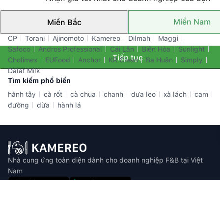
Miền Nam
Miền Bắc
Thương hiệu nổi bật
CP
Torani
Ajinomoto
Kamereo
Dilmah
Maggi
Safoco
Andros Professional
Cái Lân
Biên Hòa
Sunlight
Tiếp tục
Cholimex
EUFood
Anchor
KR Clean
Ba Huân
Simply
Dalat Milk
Tìm kiếm phổ biến
hành tây
cà rốt
cà chua
chanh
dưa leo
xà lách
cam
đường
dừa
hành lá
Nhà cung ứng toàn diện dành cho doanh nghiệp F&B tại Việt
Nam