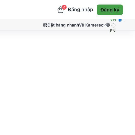
0
Đăng nhập
Đăng ký
VN
Đặt hàng nhanh
Về Kamereo
EN