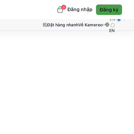
0
Đăng nhập
Đăng ký
VN
Đặt hàng nhanh
Về Kamereo
EN