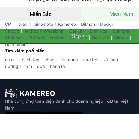
Miền Nam
Miền Bắc
Thương hiệu nổi bật
CP
Torani
Ajinomoto
Kamereo
Dilmah
Maggi
Safoco
Andros Professional
Cái Lân
Biên Hòa
Sunlight
Tiếp tục
Cholimex
EUFood
Anchor
KR Clean
Ba Huân
Simply
Dalat Milk
Tìm kiếm phổ biến
ca rot
hành tây
chanh
cà chua
dưa leo
xà lách
đường
cam
dừa
hành lá
Nhà cung ứng toàn diện dành cho doanh nghiệp F&B tại Việt
Nam