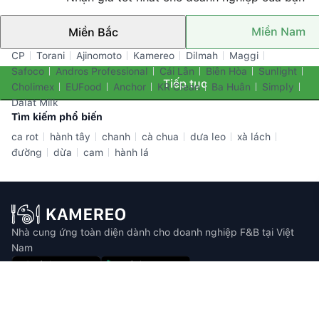
Miền Nam
Miền Bắc
Thương hiệu nổi bật
CP
Torani
Ajinomoto
Kamereo
Dilmah
Maggi
Safoco
Andros Professional
Cái Lân
Biên Hòa
Sunlight
Tiếp tục
Cholimex
EUFood
Anchor
KR Clean
Ba Huân
Simply
Dalat Milk
Tìm kiếm phổ biến
ca rot
hành tây
chanh
cà chua
dưa leo
xà lách
đường
dừa
cam
hành lá
Nhà cung ứng toàn diện dành cho doanh nghiệp F&B tại Việt
Nam