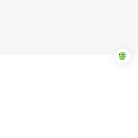
EUFood
Anchor
KR Clean
Ba Huân
Simply