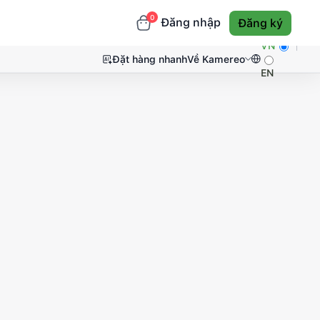
0
Đăng nhập
Đăng ký
VN
Đặt hàng nhanh
Về Kamereo
EN