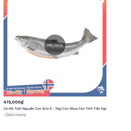
Miếng
(Mua
Miếng
Tính
Tiền
Kg)
Hết hàng
Cá
415,000
đ
Hồi
Cá Hồi Tươi Nguyên Con Size 5 - 7kg/ Con (Mua Con Tính Tiền Kg)
Tươi
Nguyên
Bán theo
Kg
Con
Size
5