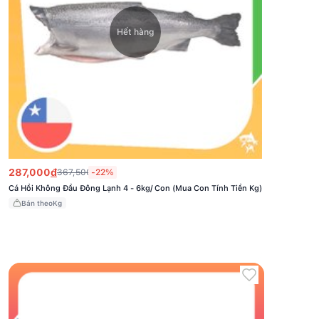
Hết hàng
Cá
287,000
đ
367,500
-22%
đ
Hồi
Cá Hồi Không Đầu Đông Lạnh 4 - 6kg/ Con (Mua Con Tính Tiền Kg)
Không
Đầu
Bán theo
Kg
Đông
Lạnh
4
-
6kg/
Con
(Mua
Con
Tính