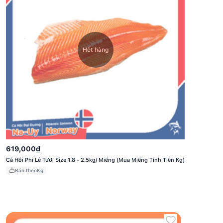
Tiền
Kg)
Hết hàng
Cá
619,000
đ
Hồi
Cá Hồi Phi Lê Tươi Size 1.8 - 2.5kg/ Miếng (Mua Miếng Tính Tiền Kg)
Phi
Lê
Bán theo
Kg
Tươi
Size
1.8
-
2.5kg/