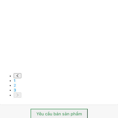
1
2
3
Chọn khu vực để xem giá
Nhận giá tốt nhất cho doanh nghiệp của bạn
Miền Nam
Miền Bắc
Yêu cầu bán sản phẩm