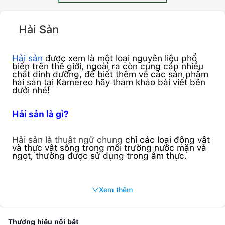
Hải Sản
Tiếp tục
Hải sản
được xem là một loại nguyên liệu phổ
biến trên thế giới, ngoài ra còn cung cấp nhiều
chất dinh dưỡng, để biết thêm về các sản phẩm
hải sản tại Kamereo hãy tham khảo bài viết bên
dưới nhé!
Hải sản là gì?
Hải sản là thuật ngữ
chung
chỉ các loại động vật
và thực vật sống trong môi trường nước mặn và
ngọt, thường được sử dụng trong ẩm thực.
Hải sản bao gồm một loạt các loại cá, động vật
giáp xác như tôm và cua, sò, hàu, mực và bạch
Xem thêm
tuộc…, cũng như một số loại rong biển và thực
vật biển khác.
Thương hiệu nổi bật