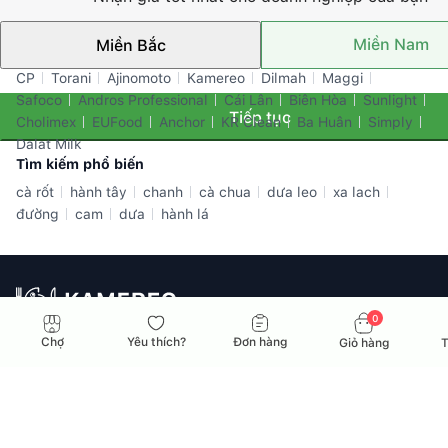
Miền Nam
Miền Bắc
Thương hiệu nổi bật
CP
Torani
Ajinomoto
Kamereo
Dilmah
Maggi
Safoco
Andros Professional
Cái Lân
Biên Hòa
Sunlight
Tiếp tục
Cholimex
EUFood
Anchor
KR Clean
Ba Huân
Simply
Dalat Milk
Tìm kiếm phổ biến
cà rốt
hành tây
chanh
cà chua
dưa leo
xa lach
đường
cam
dưa
hành lá
0
Nhà cung ứng toàn diện dành cho doanh nghiệp F&B tại Việt
Chợ
Yêu thích?
Đơn hàng
Giỏ hàng
T
Nam